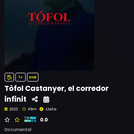
7+
DOB
Tòfol Castanyer, el corredor
infinit
Llista
2022
49m
0.0
Documental