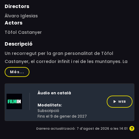
Directors
Álvaro Iglesias
Actors
Tòfol Castanyer
Descripció
Un recorregut per la gran personalitat de Tòfol
Castanyer, el corredor infinit i rei de les muntanyes. La
seva capacitat és sobrehumana, gairebé èpica, per a
Més...
enfrontar reptes impossibles. Tòfol Castanyer porta el
seu cos i ment a límits extrems. Un recorregut al seu
Àudio en català
costat que ens portarà a alguns dels pocs terrenys
desconeguts en la seva vida; el seu cor, la seva ment i la
WEB
Modalitats:
seva història.
Subscripció
Fins el 9 de gener de 2027
Darrera actualització: 7 d'agost de 2026 a les 14:01