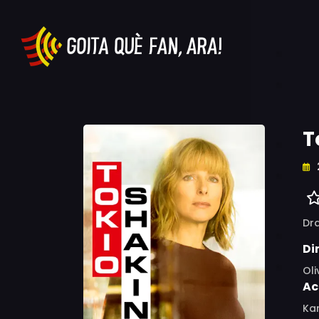
T
Dr
Di
Oli
Ac
Kar