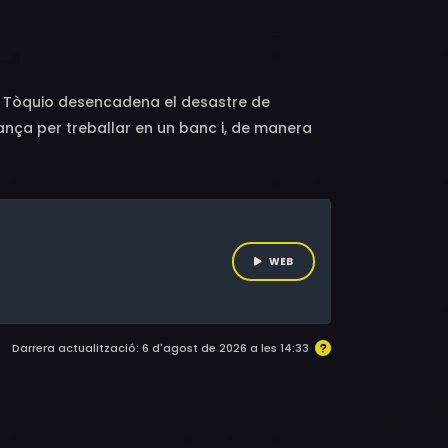
Baurens, Yoshi Kuremura, Marie-France Padre,
at Tòquio desencadena el desastre de
ança per treballar en un banc i, de manera
WEB
Darrera actualització: 6 d'agost de 2026 a les 14:33