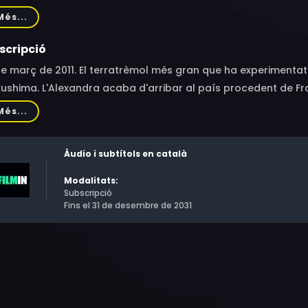
n, Émilie Gavois-Kahn, Simon Ayache, Nola Blossom, Valérie 
Més...
Buena, Kentaro, Marie-Cécile Lucas
scripció
de març de 2011. El terratrèmol més gran que ha experiment
ushima. L'Alexandra acaba d'arribar al país procedent de Fr
sperada, s'ha d'enfrontar a aquesta crisi nuclear.
Més...
Àudio i subtítols en català
Modalitats:
Subscripció
Fins el 31 de desembre de 2031