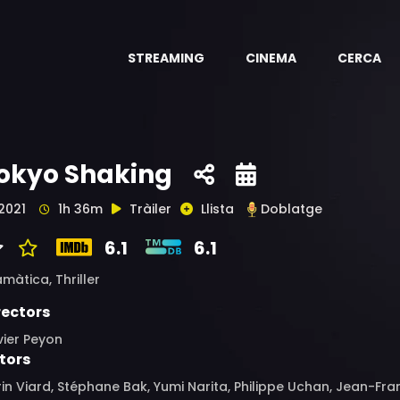
STREAMING
CINEMA
CERCA
okyo Shaking
2021
1h 36m
Tràiler
Llista
Doblatge
6.1
6.1
amàtica,
Thriller
rectors
vier Peyon
tors
in Viard, Stéphane Bak, Yumi Narita, Philippe Uchan, Jean-Fra