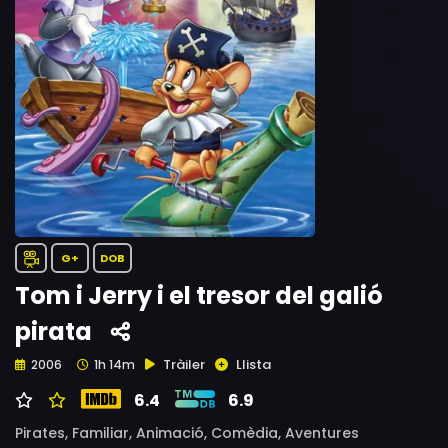
G+
DOB
Tom i Jerry i el tresor del galió
pirata
Tràiler
Llista
2006
1h 14m
6.4
6.9
Pirates,
Familiar,
Animació,
Comèdia,
Aventures