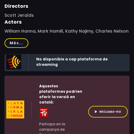
Directors
Scott Jeralds
Actors
William Hanna, Mark Hamill, Kathy Najimy, Charles Nelson
Reilly, Kevin Michael Richardson, Wallace Shawn
Més...
No disponible a cap plataforma de
streaming
Aquestes
plataformes podrien
oferir la versió en
català:
RECLAMA-HO
Participa en la
campanya de