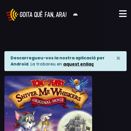
×
Descarregueu-vos la nostra aplicació per
Android
. La trobareu en
aquest enllaç