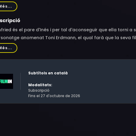
sell, Ingrid Bisu, Victoria Cociaș, Alexandru Papadopol, Victo
Més...
h Reinecke, Nicolas Wackerbarth, Mihai Manolache, Radu Bân
els, Hartmut Stanke, Hans Löw, Julischka Eichel, Lennart Moho
scripció
finescu, Ozana Oancea, Manuela Ciucur, Ursula Renneke, Karl
fried és el pare d'Inés i per tal d'aconseguir que ella torni a se
ăratu, Bryan Jardine, Dana Marineci, Cătălin Băicuș, Marius Ge
sonatge anomenat Toni Erdmann, el qual farà que la seva fil
escu, Ioan Brancu, Emil Constantinescu, Mădălina Ciotea, Danie
, anirà trobant la felicitat perduda.
Més...
ian Bucur, Andrei Mateiu, Florin Vișenescu, Șerban Gabriel C
smin Pădureanu
Subtítols en català
Modalitats:
Subscripció
Fins el 27 d'octubre de 2026