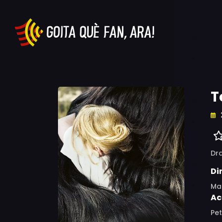
T
Dr
Di
Ma
Ac
Pet