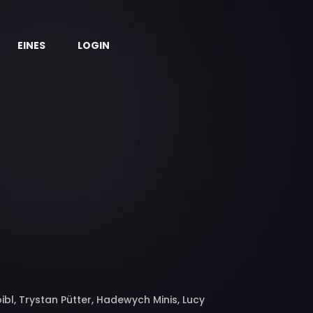
EINES
LOGIN
bl, Trystan Pütter, Hadewych Minis, Lucy