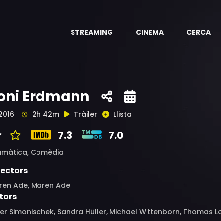
STREAMING
CINEMA
CERCA
oni Erdmann
2016
2h 42m
Tràiler
Llista
7.3
7.0
amàtica,
Comèdia
rectors
ren Ade, Maren Ade
tors
er Simonischek, Sandra Hüller, Michael Wittenborn, Thomas Loi