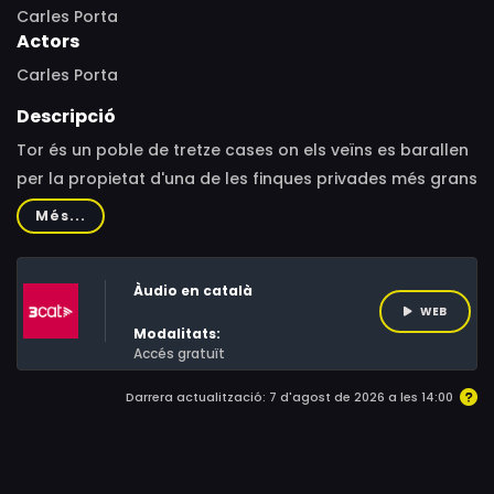
Carles Porta
Actors
Carles Porta
Descripció
Tor és un poble de tretze cases on els veïns es barallen
per la propietat d'una de les finques privades més grans
de Catalunya, que molts anomenen la muntanya
Més...
maleïda. L'any 1995, el seu propietari, Josep Montané,
també conegut com a Sansa, apareix mort a casa seva.
Àudio en català
Un crim que Carles Porta ha investigat i del qual
WEB
comparteix tota la informació que ha aconseguit, fent
Modalitats:
que el mateix espectador formi part d'aquesta història
Accés gratuït
basada en fets reals.
Darrera actualització: 7 d'agost de 2026 a les 14:00