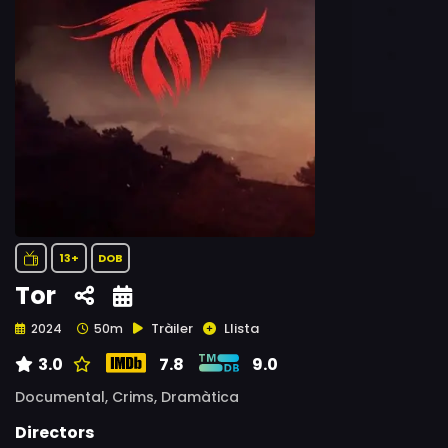
13+
DOB
Tor
Tràiler
Llista
2024
50m
3.0
7.8
9.0
Documental,
Crims,
Dramàtica
Directors