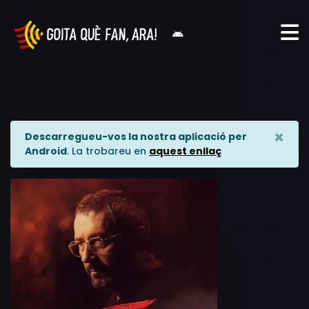
×
Descarregueu-vos la nostra aplicació per
Android
. La trobareu en
aquest enllaç