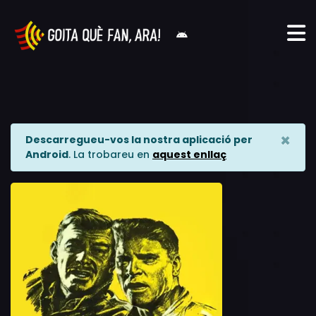
×
Descarregueu-vos la nostra aplicació per
Android
. La trobareu en
aquest enllaç