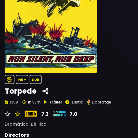
NR+
DOB
Torpede
Tràiler
Llista
Doblatge
1958
1h 33m
7.3
7.0
Dramàtica,
Bèl·lica
Directors