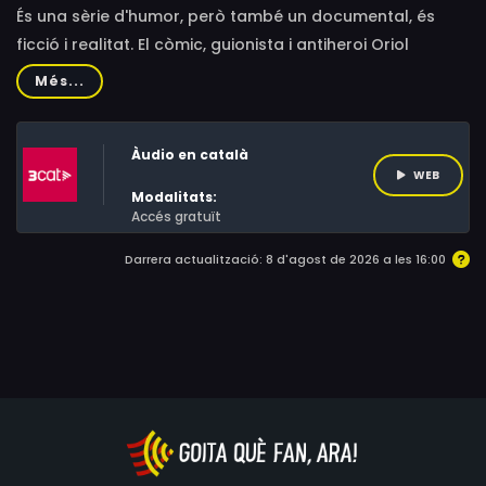
És una sèrie d'humor, però també un documental, és
ficció i realitat. El còmic, guionista i antiheroi Oriol
Parreño construeix un programa ple de gags que
Més...
reflexionen sobre temes com l'estrès, les relacions
personals, les enveges o les pors.
Àudio en català
WEB
Modalitats:
Accés gratuït
Darrera actualització: 8 d'agost de 2026 a les 16:00