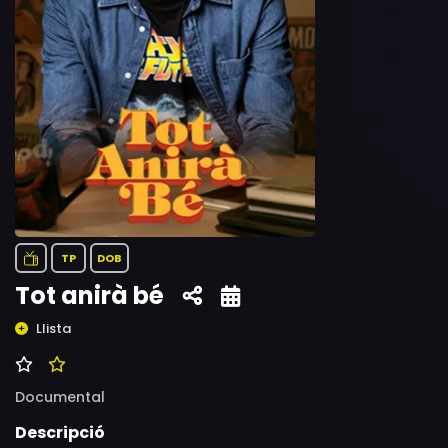
TP
DOB
Tot anirà bé
Llista
Documental
Descripció