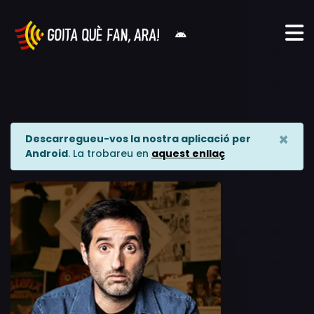
×
Descarregueu-vos la nostra aplicació per
Android
. La trobareu en
aquest enllaç