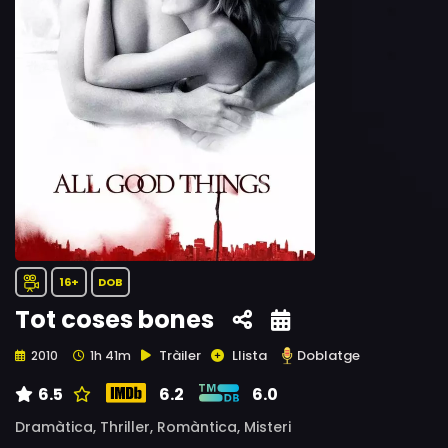
16+
DOB
Tot coses bones
Tràiler
Llista
Doblatge
2010
1h 41m
6.5
6.2
6.0
Dramàtica,
Thriller,
Romàntica,
Misteri