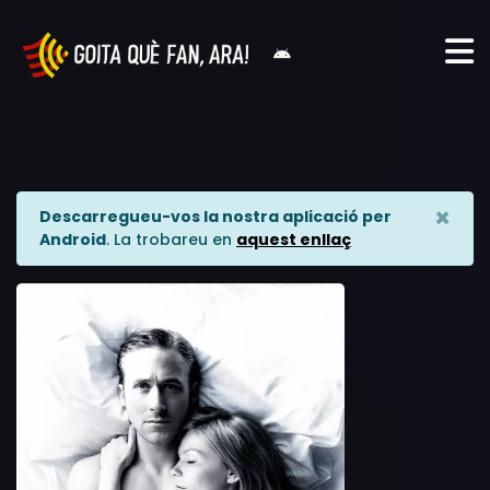
×
Descarregueu-vos la nostra aplicació per
Android
. La trobareu en
aquest enllaç