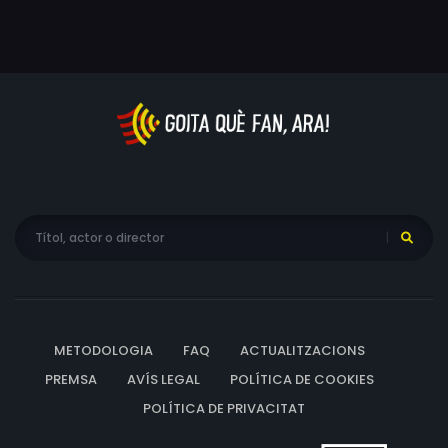
Després del casament, se'n van a viure al camp, però
Jusi, Arwen
sota la influència del magnat tornen a la ciutat. Ella
torna a la facultat de Medicina alhora que tracta
d'entendre els canvis d'estat d'ànim del seu marit i la
seva falta de voluntat per tenir fills.
METODOLOGIA
FAQ
ACTUALITZACIONS
PREMSA
AVÍS LEGAL
POLÍTICA DE COOKIES
POLÍTICA DE PRIVACITAT