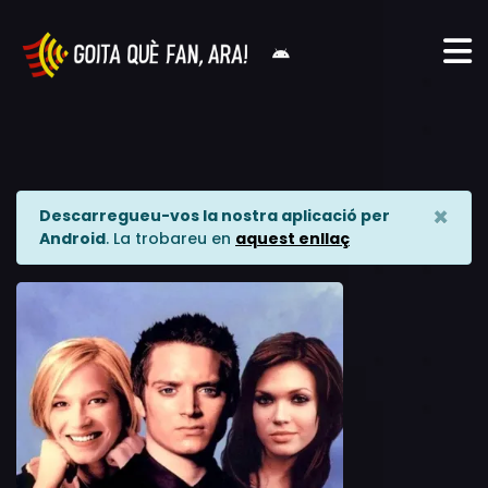
×
Descarregueu-vos la nostra aplicació per
Android
. La trobareu en
aquest enllaç