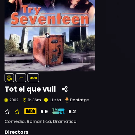
R+
DOB
Tot el que vull
Llista
Doblatge
2002
1h 36m
5.9
6.2
Comèdia,
Romàntica,
Dramàtica
Directors