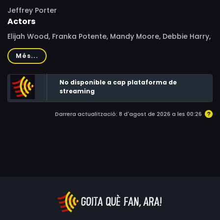
Jeffrey Porter
Actors
Elijah Wood, Franka Potente, Mandy Moore, Debbie Harry,
Elizabeth Perkins, Chris William Martin, Aaron Pearl, Aloma
Més...
Wright, Andrew Jackson, Malcolm Scott, Frank C. Turner,
Chad Faust, Daniella Evangelista, Josh Byer, Michael
No disponible a cap plataforma de
Roberds, Michael P. Northey, Vicky Huang, Chris Boyd,
streaming
Desiree Zurowski
Darrera actualització: 8 d'agost de 2026 a les 00:26