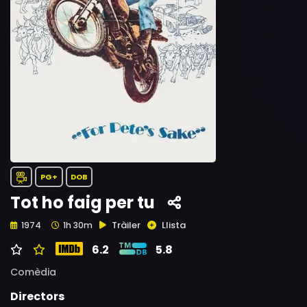
PG+
DOB
Tot ho faig per tu
Tràiler
Llista
1974
1h 30m
6.2
5.8
Comèdia
Directors