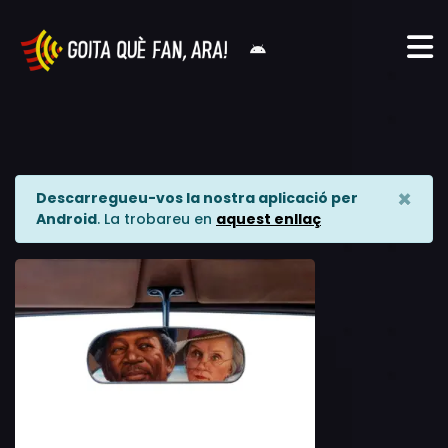
×
Descarregueu-vos la nostra aplicació per
Android
. La trobareu en
aquest enllaç