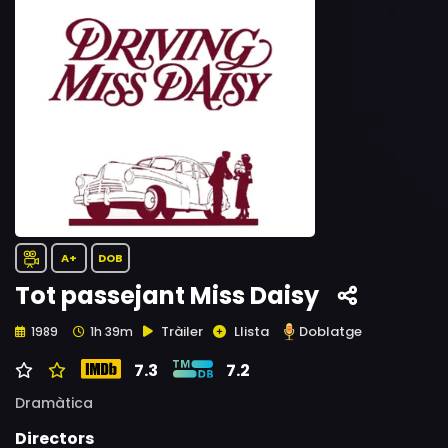
A+
DOB
Tot passejant Miss Daisy
Tràiler
Llista
Doblatge
1989
1h 39m
7.3
7.2
Dramàtica
Directors