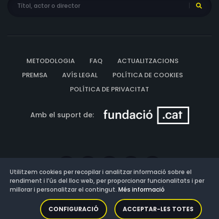
METODOLOGIA
FAQ
ACTUALITZACIONS
PREMSA
AVÍS LEGAL
POLÍTICA DE COOKIES
POLÍTICA DE PRIVACITAT
Amb el suport de:
Utilitzem cookies per recopilar i analitzar informació sobre el
rendiment i l’ús del lloc web, per proporcionar funcionalitats i per
millorar i personalitzar el contingut.
Més informació
Versió: 3.13.0.202607011342
CONFIGURACIÓ
ACCEPTAR-LES TOTES