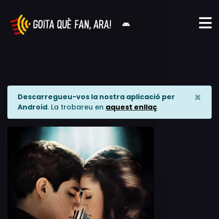
×
Descarregueu-vos la nostra aplicació per
Android
. La trobareu en
aquest enllaç