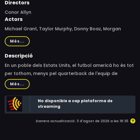
Directors
Conor Allyn
Actors
Michael Grant, Taylor Murphy, Donny Boaz, Morgan
Taylor Campbell, Damon Carney, Tiffany Mack, Cate
Més...
Jones, Stacia Crawford
Descripció
En un poble dels Estats Units, el futbol americà ho és tot
per tothom, menys pel quarterback de l'equip de
l'institut, en Mac. El seu pare, l'entrenador, li pega cada
Més...
vegada que l'equip perd. En Mac té una relació secreta
amb una companya de classe, i la fantasia de marxar
No disponible a cap plataforma de
amb ella del poble és l'únic que el fa tirar endavant.
streaming
Però el pare d'en Mac descobreix la relació i sorgiran
Darrera actualització: 3 d'agost de 2026 a les 18:35
més problemes.