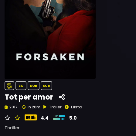
SC
DOB
SUB
Tot per amor
Tràiler
Llista
2017
1h 26m
4.4
5.0
Thriller