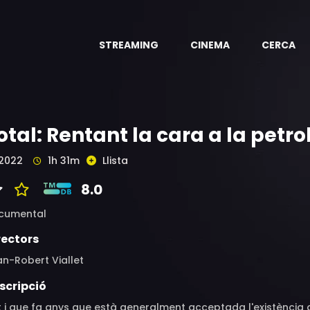
STREAMING
CINEMA
CERCA
otal: Rentant la cara a la petro
2022
1h 31m
Llista
8.0
cumental
rectors
n-Robert Viallet
scripció
 i que fa anys que està generalment acceptada l'existència 