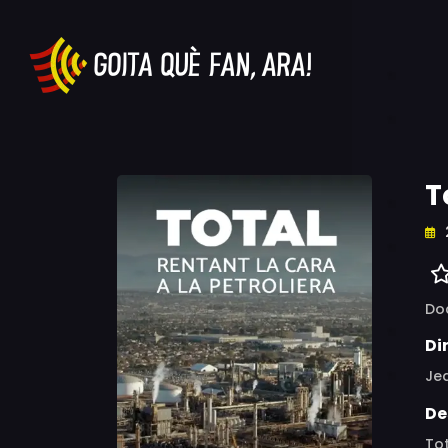
T
Do
Di
Jea
De
Tot