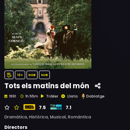
12+
DOB
SUB
Tots els matins del món
Tràiler
Llista
Doblatge
1991
1h 55m
7.5
7.1
Dramàtica,
Històrica,
Musical,
Romàntica
Directors