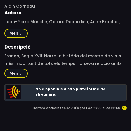
Alain Corneau
Actors
Jean-Pierre Marielle, Gérard Depardieu, Anne Brochet,
Guillaume Depardieu, Carole Richert, Michel Bouquet,
Més...
Jean-Claude Dreyfus, Yves Gasc, Yves Lambrecht, Jean-
Marie Poirier, Myriam Boyer, Violaine Lacroix, Nadège
Descripció
Teron, Caroline Silhol, Philippe Duclos, Yves Gourvil
França, Segle XVII. Narra la història del mestre de viola
més important de tots els temps i la seva relació amb
un alumne a la cort de Lluís XIV de França.
Més...
No disponible a cap plataforma de
streaming
Darrera actualització: 7 d'agost de 2026 a les 22:50