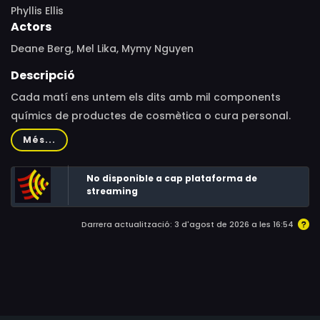
Phyllis Ellis
Actors
Deane Berg, Mel Lika, Mymy Nguyen
Descripció
Cada matí ens untem els dits amb mil components
químics de productes de cosmètica o cura personal.
N’hi ha molts que són tòxics. Les dones es veuen
Més...
especialment afectades per la imposició social de
mantenir-se joves i boniques; i la cosmètica es ven com
No disponible a cap plataforma de
una fàcil solució. Arreu del món, la indústria que mou
streaming
aquests productes nocius s’autoregula a si mateixa.
Darrera actualització: 3 d'agost de 2026 a les 16:54
Infertilitat, càncer, diabetis, obesitat, malalties
dermatològiques… Els principals investigadors de tot el
món intenten respondre a la pregunta: “Els productes
cosmètics i de cura personal ens provoquen malalties?”