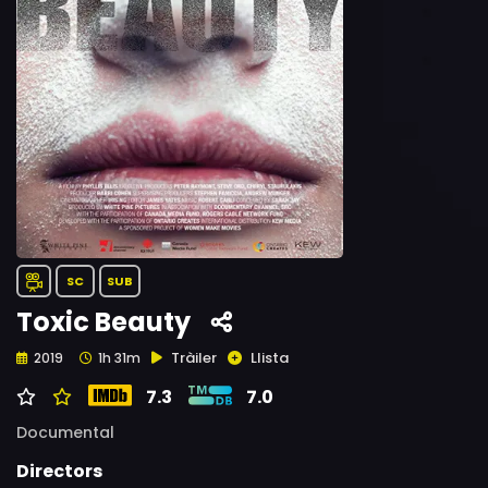
SC
SUB
Toxic Beauty
Tràiler
Llista
2019
1h 31m
7.3
7.0
Documental
Directors