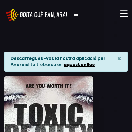
×
Descarregueu-vos la nostra aplicació per
Android
. La trobareu en
aquest enllaç