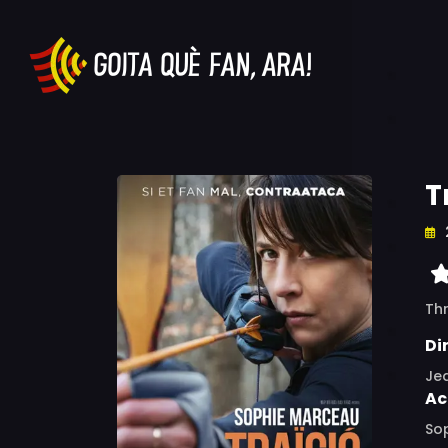
T
Thr
Di
Je
Ac
Sop