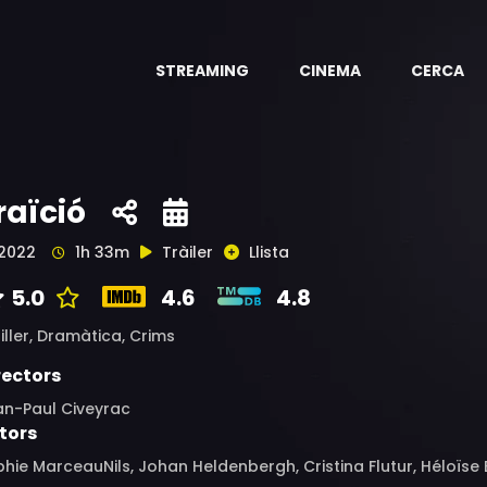
STREAMING
CINEMA
CERCA
raïció
2022
1h 33m
Tràiler
Llista
5.0
4.6
4.8
iller,
Dramàtica,
Crims
rectors
an-Paul Civeyrac
tors
hie MarceauNils, Johan Heldenbergh, Cristina Flutur, Héloïse