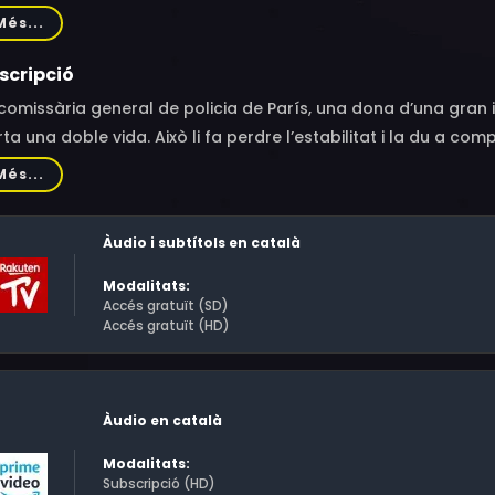
tragnat, Sophie Marceau, Ouassini Embarek, Frédéric Matona
Més...
scripció
comissària general de policia de París, una dona d’una gran i
ta una doble vida. Això li fa perdre l’estabilitat i la du a c
auria cregut capaç.
Més...
Àudio i subtítols en català
Modalitats:
Accés gratuït (SD)
Accés gratuït (HD)
Àudio en català
Modalitats:
Subscripció (HD)