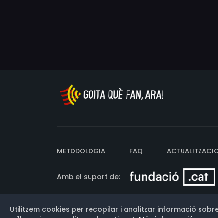
METODOLOGIA
FAQ
ACTUALITZACI
Amb el suport de:
Utilitzem cookies per recopilar i analitzar informació sobre
Versió: 3.13.0.202607011342