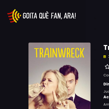
T
Co
Di
Ju
Ac
Amy