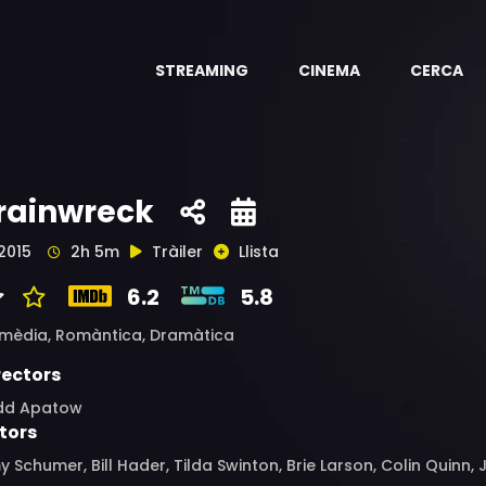
STREAMING
CINEMA
CERCA
rainwreck
2015
2h 5m
Tràiler
Llista
6.2
5.8
mèdia,
Romàntica,
Dramàtica
rectors
dd Apatow
tors
 Schumer, Bill Hader, Tilda Swinton, Brie Larson, Colin Quinn,