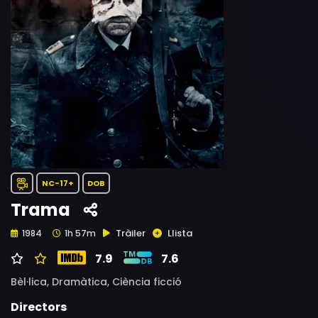
NC-17+
DOB
Trama
Tràiler
Llista
1984
1h 57m
7.9
7.6
Bèl·lica,
Dramàtica,
Ciència ficció
Directors