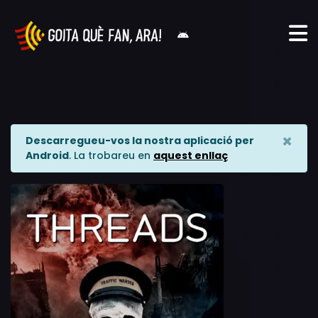
×
Descarregueu-vos la nostra aplicació per
Android
. La trobareu en
aquest enllaç