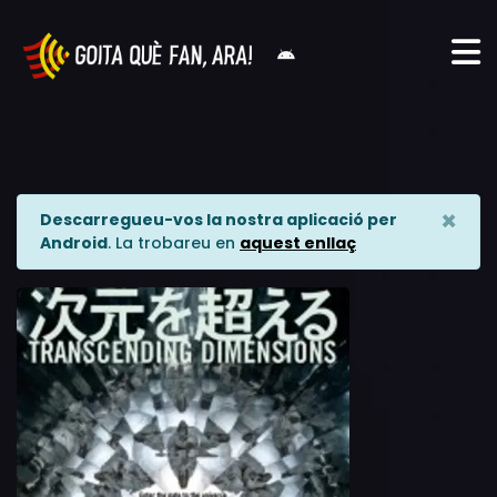
×
Descarregueu-vos la nostra aplicació per
Android
. La trobareu en
aquest enllaç