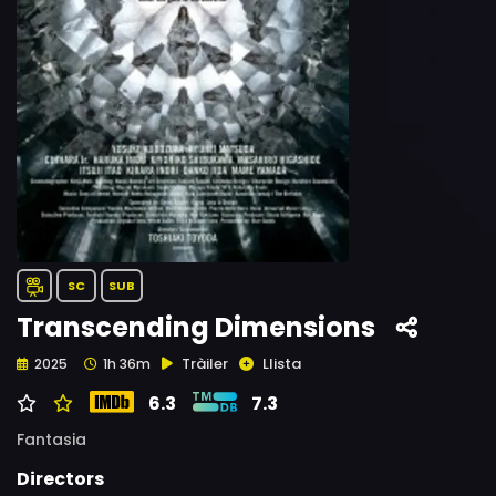
SC
SUB
Transcending Dimensions
Tràiler
Llista
2025
1h 36m
6.3
7.3
Fantasia
Directors