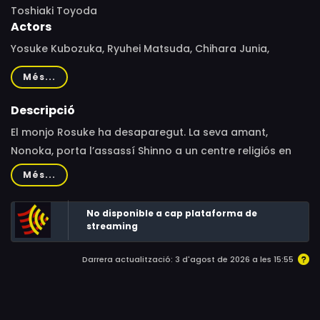
Toshiaki Toyoda
Actors
Yosuke Kubozuka, Ryuhei Matsuda, Chihara Junia,
Haruka Imou, Kiyohiko Shibukawa, Masahiro Higashide,
Més...
Itsuji Itao, Kilala Inori, Danko Iida, Mame Yamada
Descripció
El monjo Rosuke ha desaparegut. La seva amant,
Nonoka, porta l’assassí Shinno a un centre religiós en
cerca de Rosuke. Allà coneixen un fetiller que es diu Ajari.
Més...
Mentrestant, Rosuke viatja en una nau espacial amb
rumb a un planeta desconegut anomenat Kelman, on es
No disponible a cap plataforma de
trobarà un estrany ancià, coincidència que donarà peu
streaming
a una batalla de fetilleria entre Rosuke, Shinno i Ajari.
Darrera actualització: 3 d'agost de 2026 a les 15:55