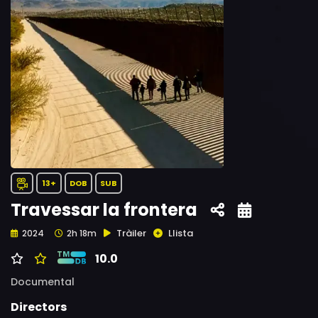
13+
DOB
SUB
Travessar la frontera
Tràiler
Llista
2024
2h 18m
10.0
Documental
Directors