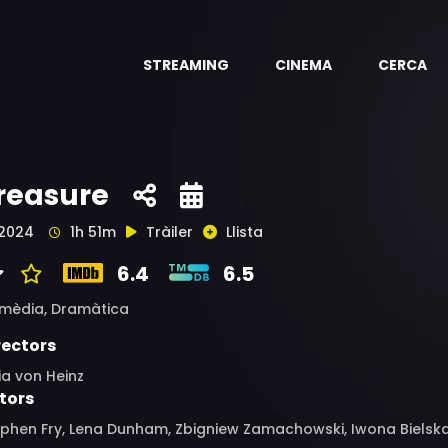
STREAMING
CINEMA
CERCA
reasure
2024
1h 51m
Tràiler
Llista
6.4
6.5
mèdia,
Dramàtica
rectors
ia von Heinz
tors
ephen Fry, Lena Dunham, Zbigniew Zamachowski, Iwona Bielsk