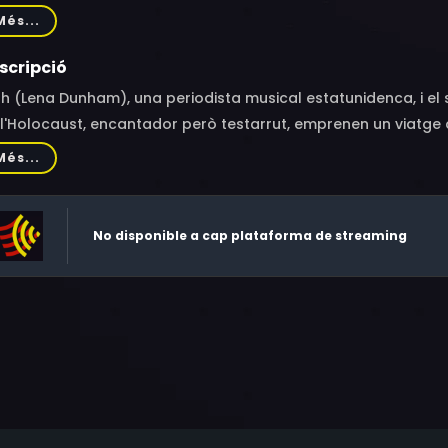
lawka, Magdalena Celowna Janikowska, Petra Zieser, Robert B
Més...
malko, Dennis Papst, Ralph Kaminski
scripció
h (Lena Dunham), una periodista musical estatunidenca, i el 
l'Holocaust, encantador però testarrut, emprenen un viatge 
porcionarà un retrobament entre tots dos i el seu passat. Me
Més...
passat de la seva família, Edek emprendrà el viatge amb els 
ent de superació de vells traumes i, a més, en un tresor ine
No disponible a cap plataforma de streaming