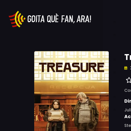
T
Co
Di
Jul
Ac
St