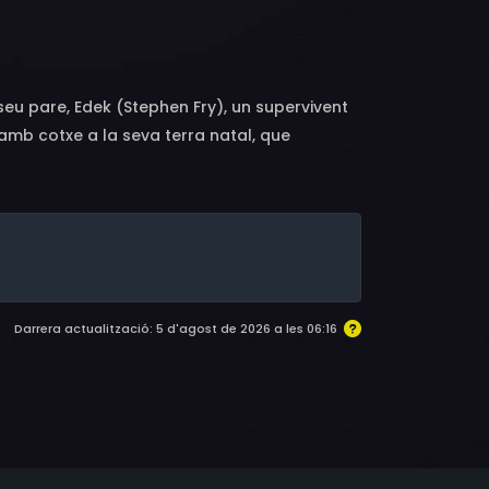
esta, Oliver Ewy, David Krzysteczko, Monika
seu pare, Edek (Stephen Fry), un supervivent
amb cotxe a la seva terra natal, que
ntre Ruth està ansiosa per trobar un sentit
seus propis plans, Es convertirà en un
sperat...
Darrera actualització: 5 d'agost de 2026 a les 06:16