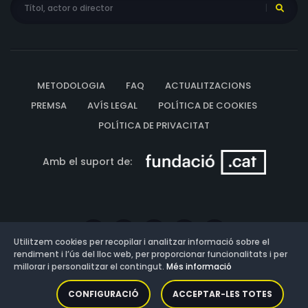
METODOLOGIA
FAQ
ACTUALITZACIONS
PREMSA
AVÍS LEGAL
POLÍTICA DE COOKIES
POLÍTICA DE PRIVACITAT
Amb el suport de:
Utilitzem cookies per recopilar i analitzar informació sobre el
rendiment i l’ús del lloc web, per proporcionar funcionalitats i per
millorar i personalitzar el contingut.
Més informació
Versió: 3.13.0.202607011342
CONFIGURACIÓ
ACCEPTAR-LES TOTES