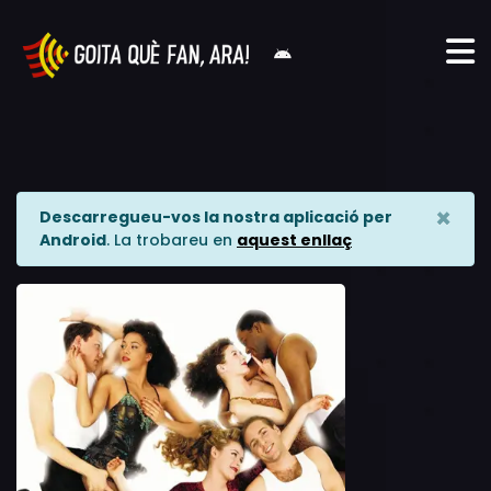
×
Descarregueu-vos la nostra aplicació per
Android
. La trobareu en
aquest enllaç