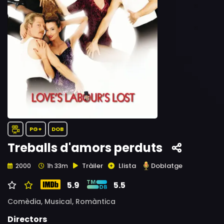
PG+
DOB
Treballs d'amors perduts
Tràiler
Llista
Doblatge
2000
1h 33m
5.9
5.5
Comèdia,
Musical,
Romàntica
Directors