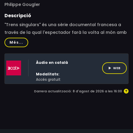
Philippe Gougler
Descripció
"Trens singulars" és una sèrie documental francesa a
través de la qual l'espectador farà la volta al món amb
el periodista Philippe Gougler a bord dels trens més
Més...
peculiars de cada indret.
Àudio en català
WEB
Modalitats:
Accés gratuït
Darrera actualització: 8 d'agost de 2026 a les 16:00