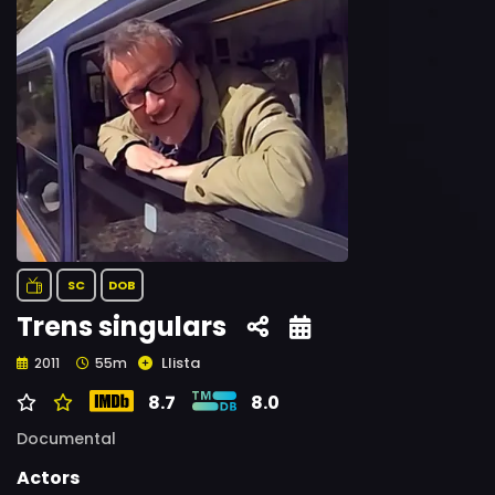
SC
DOB
Trens singulars
Llista
2011
55m
8.7
8.0
Documental
Actors