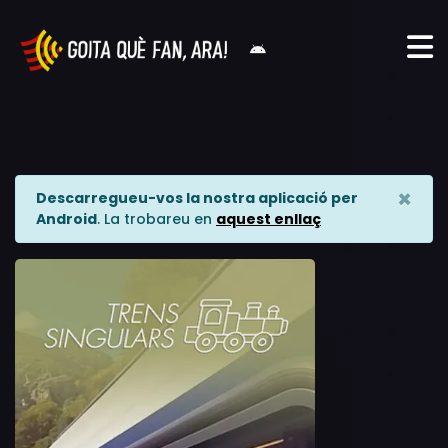
×
Descarregueu-vos la nostra aplicació per
Android
. La trobareu en
aquest enllaç