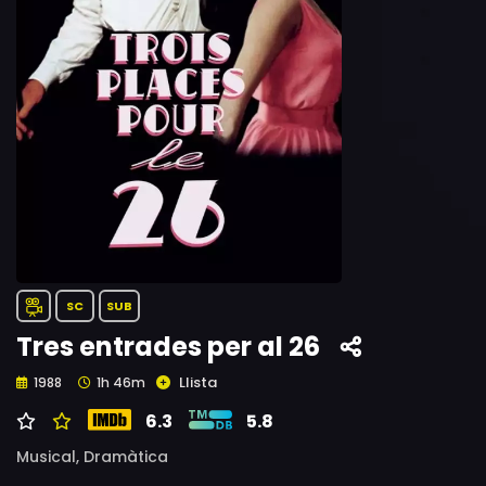
SC
SUB
Tres entrades per al 26
Llista
1988
1h 46m
6.3
5.8
Musical,
Dramàtica