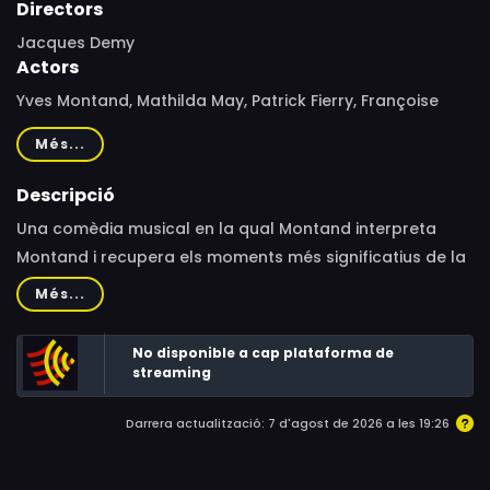
Directors
Jacques Demy
Actors
Yves Montand, Mathilda May, Patrick Fierry, Françoise
Fabian, Antoine Bourseiller, Christophe Bourseiller,
Més...
Geoffrey Carey, Jean-Claude Bouillaud, Raoul Curet,
Mathieu Demy, Danielle Durou, Paul Guers, Bertrand Lacy,
Descripció
Catriona MacColl, Pierre Maguelon, Christiane Minazzoli,
Una comèdia musical en la qual Montand interpreta
Carlo Nell, Georges Neri, Jacques Nolot, Géraldine
Montand i recupera els moments més significatius de la
Pailhas, Jean-Louis Rolland, Hélène Surgère, Dominique
seva vida, amb al·lusions a les relacions amoroses que
Més...
Varda, Katy Varda, Jean-Benoît Terral
va mantenir amb Edith Piaf, Simone Signoret i Marilyn
Monroe.
No disponible a cap plataforma de
streaming
Darrera actualització: 7 d'agost de 2026 a les 19:26