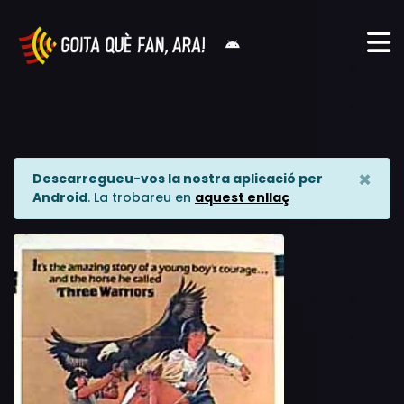
×
Descarregueu-vos la nostra aplicació per
Android
. La trobareu en
aquest enllaç