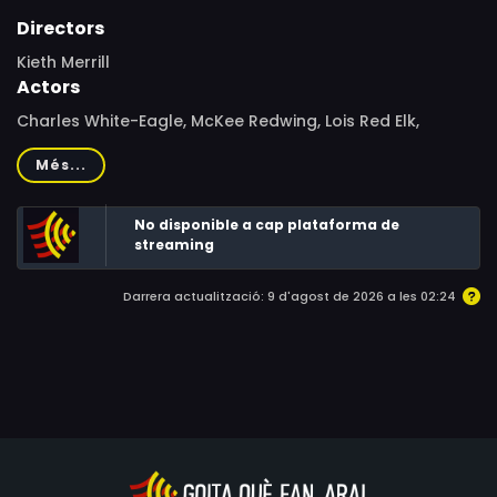
Directors
Kieth Merrill
Actors
Charles White-Eagle, McKee Redwing, Lois Red Elk,
Christopher Lloyd, Randy Quaid
Més...
No disponible a cap plataforma de
streaming
Darrera actualització: 9 d'agost de 2026 a les 02:24