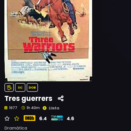
SC
DOB
Tres guerrers
Llista
1977
1h 40m
6.4
4.6
Dramàtica