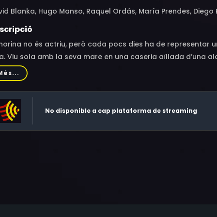
id Blanka, Hugo Manso, Raquel Ordás, María Prendes, Diego R
scripció
orina no és actriu, però cada pocs dies ha de representar u
a. Viu sola amb la seva mare en una caseria aïllada d’una a
litat, des que va acabar la guerra a la regió, allotja en un r
Més...
cats per la justícia. Els tres van tenir responsabilitats en e
úries, especialment el seu germà Paulino, que va exercir com
a molt preuada. Joaqui, la filla d’Honorina, és avui dia la pro
No disponible a cap plataforma de streaming
 fets que van quedar escrits per a la Història, alhora que d