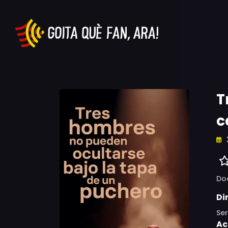
T
c
Do
Di
Ser
Ac