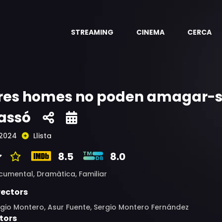
STREAMING
CINEMA
CERCA
res homes no poden amagar-se
assó
2024
Llista
8.5
8.0
cumental,
Dramàtica,
Familiar
rectors
gio Montero, Asur Fuente, Sergio Montero Fernández
tors