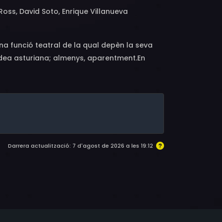
oss, David Soto, Enrique Villanueva
na funció teatral de la qual depèn la seva
ldea asturiana; almenys, aparentment.En
efugi sota la cuina de casa seva tres homes
l règim republicà recentment derrotat a
 a alcalde, convertint-se així en una peça de
pietària de la casa-teatre on van tenir lloc
os dels homes-topo.
Darrera actualització: 7 d'agost de 2026 a les 19:12