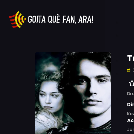
T
Dr
Di
Ke
Ac
Jam