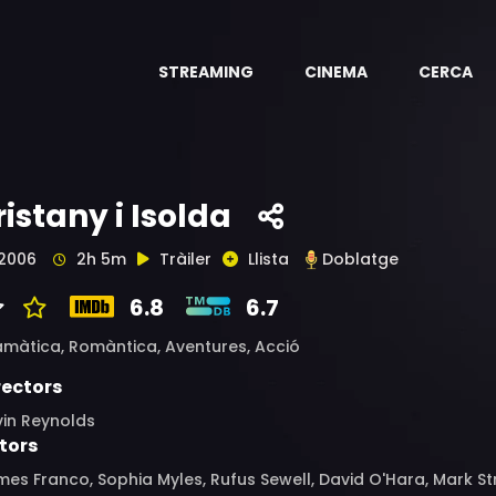
STREAMING
CINEMA
CERCA
ristany i Isolda
2006
2h 5m
Tràiler
Llista
Doblatge
6.8
6.7
amàtica,
Romàntica,
Aventures,
Acció
rectors
vin Reynolds
tors
es Franco, Sophia Myles, Rufus Sewell, David O'Hara, Mark St