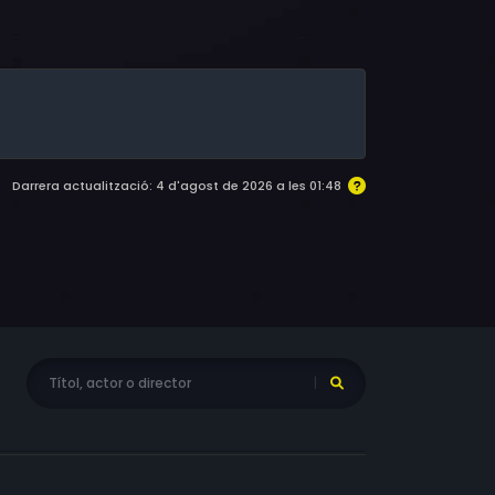
 Fletcher, Richard Dillane, Hans Martin Stier,
Rushing, Barbora Kodetová, Isobel Moynihan,
ntgomery, Marek Vašut, David Fisher,
odd Kramer, Winter Ave Zoli, Miroslav
Darrera actualització: 4 d'agost de 2026 a les 01:48