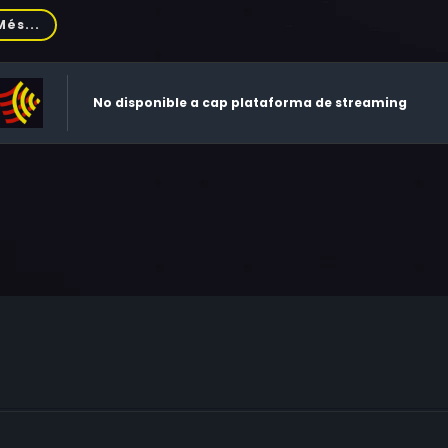
ert, Lucy Russell, JB Blanc, Graham Mullins, Leo Gregory, Dexter
Més...
omas Morris, Jamie Thomas King, Wolfgang Müller, Cheyenne 
mas Brodie-Sangster, Gordon Truefitt, Myles Taylor, Jack Mo
nwen Davies, Philip O'Sullivan, Nevan Finegan, Jón Ólafsson, T
No disponible a cap plataforma de streaming
ůnek, Kevin Flood