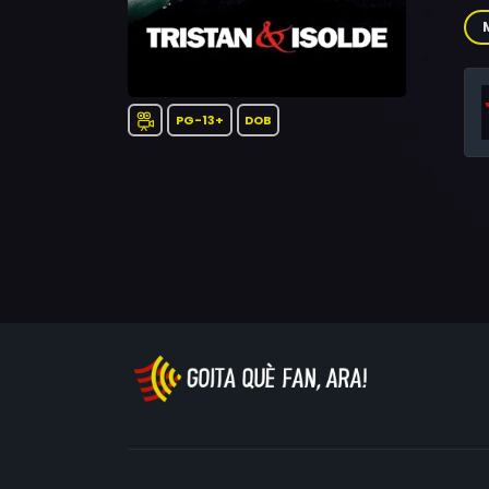
Vib
Th
Tho
Bro
PG-13+
DOB
Šim