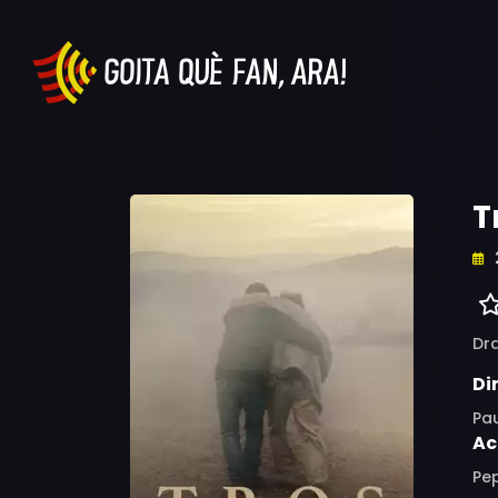
T
Dr
Di
Pa
Ac
Pe