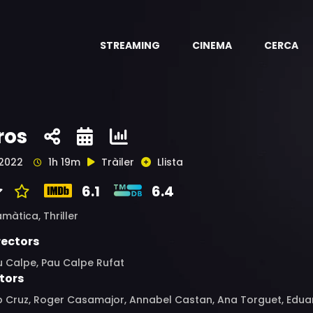
STREAMING
CINEMA
CERCA
ros
2022
1h 19m
Tràiler
Llista
6.1
6.4
amàtica,
Thriller
rectors
u Calpe, Pau Calpe Rufat
tors
p Cruz, Roger Casamajor, Annabel Castan, Ana Torguet, Edua