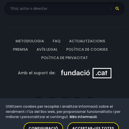
METODOLOGIA
FAQ
ACTUALITZACIONS
PREMSA
AVÍS LEGAL
POLÍTICA DE COOKIES
POLÍTICA DE PRIVACITAT
Amb el suport de:
Utilitzem cookies per recopilar i analitzar informació sobre el
rendiment i l’ús del lloc web, per proporcionar funcionalitats i per
millorar i personalitzar el contingut.
Més informació
Versió: 3.13.0.202607011342
CONFIGURACIÓ
ACCEPTAR-LES TOTES