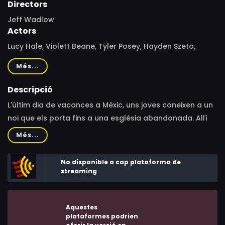
Directors
Jeff Wadlow
Actors
Lucy Hale, Violett Beane, Tyler Posey, Hayden Szeto,
Aurora Perrineau, Sophia Ali, Landon Liboiron, Morgan
Més...
Lindholm, Gary Anthony Williams, Ezmie Garcia, Nolan
Gerard Funk, Sam Lerner, Brady Smith, Tom Choi, Vera
Descripció
Taylor, Andrew Howard, Omar Leyva, Leslie Stratton,
L'últim dia de vacances a Mèxic, uns joves coneixen a un
Chasen Banks, Marcie Jean, Alexander Roberts, Ellie
noi que els porta fins a una església abandonada. Allí
Laufer, Jake Delaney, Myron Natwick, Nefetari Spencer,
comecen una innocent partida de"veritat o repte".
Més...
Alexis Jacknow, Rubén Garfias, Bradley Snedeker, Lisa
Catara, Tim Neff, Dominic Vedder, Sierra Heuermann,
No disponible a cap plataforma de
Angelique Kenney, Logan William McPeak, Gregg Daniel,
streaming
Alex Montalban
Aquestes
plataformes podrien