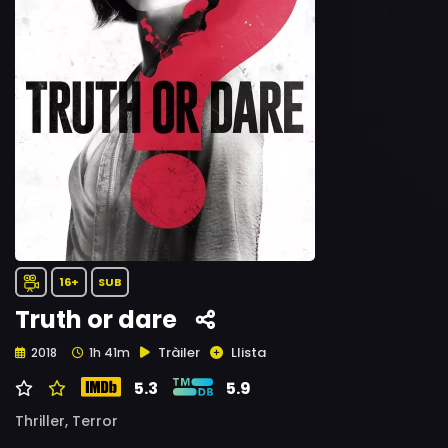
16+
SUB
Truth or dare
Tràiler
Llista
2018
1h 41m
5.3
5.9
Thriller,
Terror