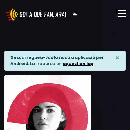
×
Descarregueu-vos la nostra aplicació per
Android
. La trobareu en
aquest enllaç