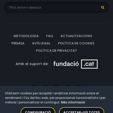
METODOLOGIA
FAQ
ACTUALITZACIONS
PREMSA
AVÍS LEGAL
POLÍTICA DE COOKIES
POLÍTICA DE PRIVACITAT
Amb el suport de:
Utilitzem cookies per recopilar i analitzar informació sobre el
rendiment i l’ús del lloc web, per proporcionar funcionalitats i per
millorar i personalitzar el contingut.
Més informació
Versió: 3.13.0.202607011342
CONFIGURACIÓ
ACCEPTAR-LES TOTES