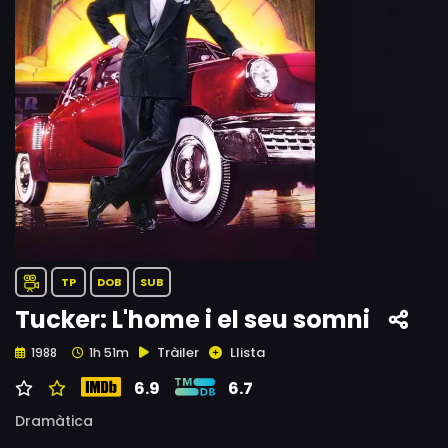
TP
DOB
SUB
Tucker: L'home i el seu somni
Tràiler
Llista
1988
1h 51m
6.9
6.7
Dramàtica