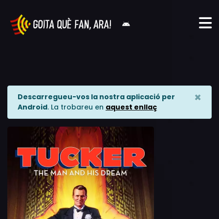
×
Descarregueu-vos la nostra aplicació per
Android
. La trobareu en
aquest enllaç