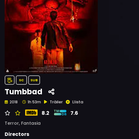
SC
SUB
Tumbbad
Tràiler
Llista
2018
1h 53m
8.2
7.6
Terror,
Fantasia
Directors