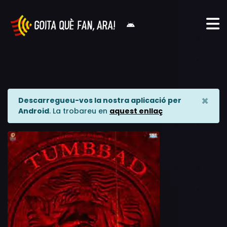
×
Descarregueu-vos la nostra aplicació per
Android
. La trobareu en
aquest enllaç