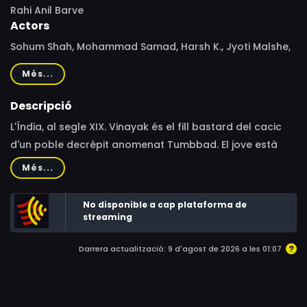
Rahi Anil Barve
Actors
Sohum Shah, Mohammad Samad, Harsh K., Jyoti Malshe,
Dhundiraj Prabhakar Jogalekar, Rudra Soni, Madhav Hari
Més...
Joshi, Piyush Kaushik, Anita Date-Kelkar, Deepak Damle,
Cameron Anderson, Ronjini Chakraborty, Harish Khanna,
Descripció
Ratnabali Chatterjee, Raghubir Yadav, Arohi
L'Índia, al segle XIX. Vinayak és el fill bastard del cacic
Radhakrishnan, Anika Radhakrishnan
d'un poble decrèpit anomenat Tumbbad. El jove està
obsessionat per trobar un mític tresor enterrat a les
Més...
proximitats de la vila.
No disponible a cap plataforma de
streaming
Darrera actualització: 9 d'agost de 2026 a les 01:07