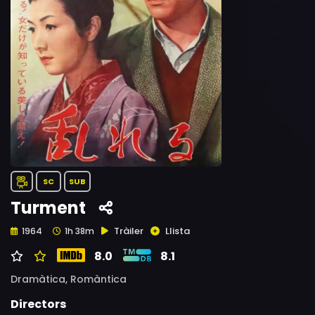
SC
SUB
Turment
Tràiler
Llista
1964
1h 38m
8.0
8.1
Dramàtica,
Romàntica
Directors