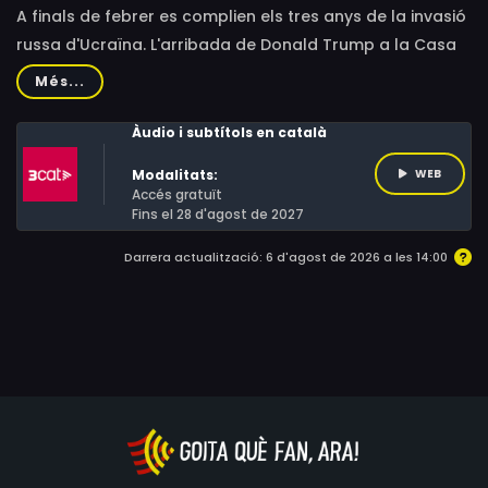
A finals de febrer es complien els tres anys de la invasió
russa d'Ucraïna. L'arribada de Donald Trump a la Casa
Blanca ha trasbalsat la comunitat internacional amb les
Més...
seves propostes per acabar amb la guerra.
Àudio i subtítols en català
Modalitats:
WEB
Accés gratuït
Fins el 28 d'agost de 2027
Darrera actualització: 6 d'agost de 2026 a les 14:00