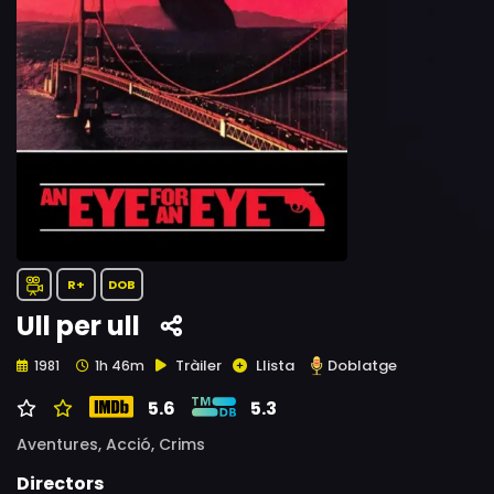
R+
DOB
Ull per ull
Tràiler
Llista
Doblatge
1981
1h 46m
5.6
5.3
Aventures,
Acció,
Crims
Directors