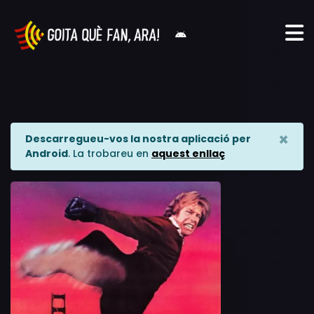
×
Descarregueu-vos la nostra aplicació per
Android
. La trobareu en
aquest enllaç