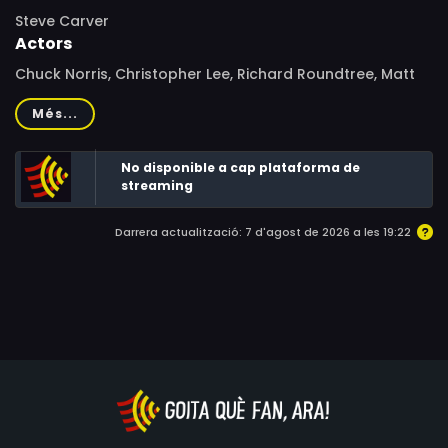
Steve Carver
Actors
Chuck Norris, Christopher Lee, Richard Roundtree, Matt
Clark, Mako, Maggie Cooper, Rosalind Chao, Professor
Més...
Toru Tanaka, Stuart Pankin, Terry Kiser, Dorothy Dells,
Dov Gottesfeld, Rick Prieto, Sam Hiona, J.E. Freeman, Joe
No disponible a cap plataforma de
Bellan, Daniel Forrest, Joe De Nicola, Jeffrey Bannister,
streaming
Mel Novak, Robert Behling, Edsel Fung
Darrera actualització: 7 d'agost de 2026 a les 19:22