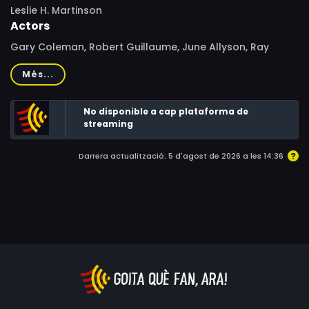
Leslie H. Martinson
Actors
Gary Coleman, Robert Guillaume, June Allyson, Ray
Walston, Mason Adams, John Pleshette, Lani O'Grady,
Més...
Telma Hopkins, Kim Fields, Tammy Lauren, Keith Coogan,
Georg Stanford Brown, Corey Feldman, Don Diamond,
No disponible a cap plataforma de
Billy Beck, Jim Begg, Rachel Jacobs, Rance Howard, Ty
streaming
Mitchell
Darrera actualització: 5 d'agost de 2026 a les 14:36