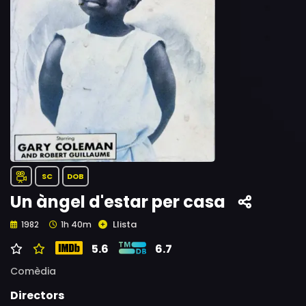
SC
DOB
Un àngel d'estar per casa
Llista
1982
1h 40m
5.6
6.7
Comèdia
Directors