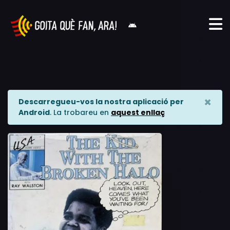
×
Descarregueu-vos la nostra aplicació per
Android
. La trobareu en
aquest enllaç