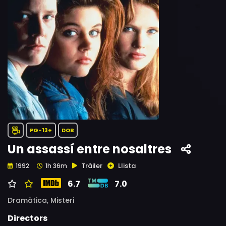
PG-13+
DOB
Un assassí entre nosaltres
Tràiler
Llista
1992
1h 36m
6.7
7.0
Dramàtica,
Misteri
Directors