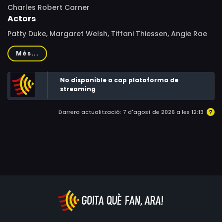
Charles Robert Carner
Actors
Patty Duke, Margaret Welsh, Tiffani Thiessen, Angie Rae
McKinney, David Cubitt, Janne Mortil, Loretta Swit, Debra
Més...
Sharkey, Ben Bass, Chad Todhunter, Babs Chula,
Matthew Bennett, Barry Pepper
No disponible a cap plataforma de
streaming
Darrera actualització: 7 d'agost de 2026 a les 12:13