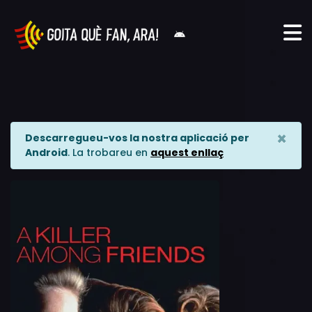
×
Descarregueu-vos la nostra aplicació per
Android
. La trobareu en
aquest enllaç