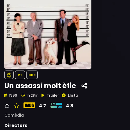
R+
DOB
Un assassí molt ètic
Tràiler
Llista
1996
1h 28m
4.7
4.8
Comèdia
Directors