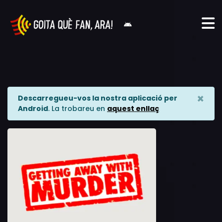
×
Descarregueu-vos la nostra aplicació per
Android
. La trobareu en
aquest enllaç