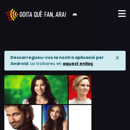
×
Descarregueu-vos la nostra aplicació per
Android
. La trobareu en
aquest enllaç