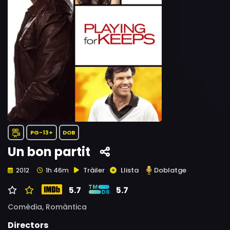
PG-13+
DOB
Un bon partit
Tràiler
Llista
Doblatge
2012
1h 46m
5.7
5.7
Comèdia,
Romàntica
Directors