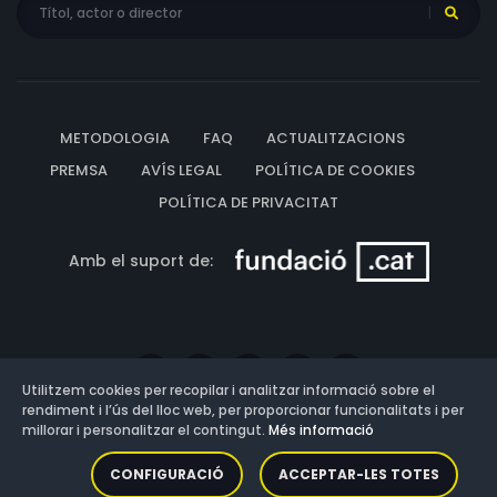
METODOLOGIA
FAQ
ACTUALITZACIONS
PREMSA
AVÍS LEGAL
POLÍTICA DE COOKIES
POLÍTICA DE PRIVACITAT
Amb el suport de:
Utilitzem cookies per recopilar i analitzar informació sobre el
rendiment i l’ús del lloc web, per proporcionar funcionalitats i per
millorar i personalitzar el contingut.
Més informació
Versió: 3.13.0.202607011342
CONFIGURACIÓ
ACCEPTAR-LES TOTES