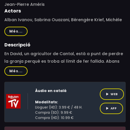
Jean-Pierre Améris
Actors
Alban Ivanov, Sabrina Ouazani, Bérengère Krief, Michèle
Bernier, Guy Marchand, Moussa Maaskri, Elsa Godard,
Més...
Marie Blanche Costa, Philippe Benhamou, Lise Laffont,
Ariana Rivoire, Alain Rimoux, Ludovic Berthillot, Jean-
Descripció
Baptiste Heuet, Eddie Chignara, Eric Verdin, Déborah
En David, un agricultor de Cantal, està a punt de perdre
Durand, Patrick Cottet-Moine
la granja perquè es troba al límit de fer fallida. Abans
de tirar la tovallola, decideix dur a terme un pla inusual:
Més...
escenificar el seu propi espectacle de cabaret amb
l'ajuda d'un ballarí sense feina. Tot i que hi confia
Àudio en català
cegament, la seva família no ho veu gens clar.
WEB
Modalitats:
Lloguer (HD): 3.99 € / 48 H.
APP
Compra (SD): 9.99 €
Compra (HD): 10.99 €