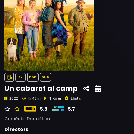
7+
DOB
SUB
Un cabaret al camp
Tràiler
Llista
2022
1h 43m
5.8
5.7
Comèdia,
Dramàtica
Directors