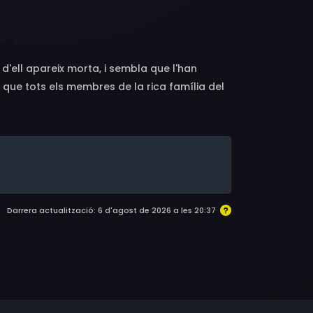
au, Solen Messager-Dumoulin, Carole Migneret,
 d'ell apareix morta, i sembla que l'han
que tots els membres de la rica família del
l seu cunyat..., fins i tot el jardiner de la
nverteix en el principal sospitós de
ar ajudar-lo, però de mica en mica descobreix
, i al final arriba a sospitar de tots els que
Darrera actualització: 6 d'agost de 2026 a les 20:37