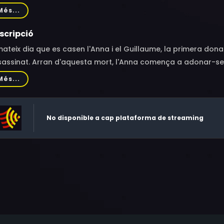
coeur, Emilie Gilot, Joy Esther, Franck Adrien, Romain Breth
Més...
istelle Bui, Floriane Brisotto
scripció
mateix dia que es casen l'Anna i el Guillaume, la primera dona
assinat. Arran d'aquesta mort, l'Anna comença a adonar-se 
 nou marit amaguen secrets inconfessables: ell, la seva sogra, e
Més...
a. Els indicis s'acumulen contra el Guillaume, que aviat es co
ssassinat de la seva exdona. L'Anna fa el que pot per intent
 secrets que li fan canviar el concepte que tenia del Guillaume
No disponible a cap plataforma de streaming
nvolten.