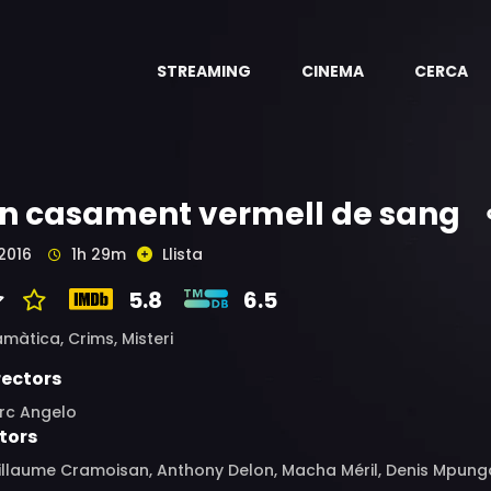
STREAMING
CINEMA
CERCA
n casament vermell de sang
2016
1h 29m
Llista
5.8
6.5
amàtica,
Crims,
Misteri
rectors
rc Angelo
tors
llaume Cramoisan, Anthony Delon, Macha Méril, Denis Mpunga, 