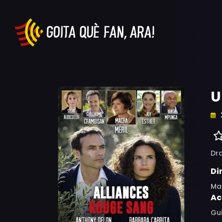
U
Dr
Di
Ma
Ac
Gui