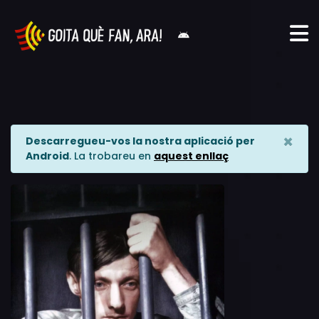
×
Descarregueu-vos la nostra aplicació per
Android
. La trobareu en
aquest enllaç