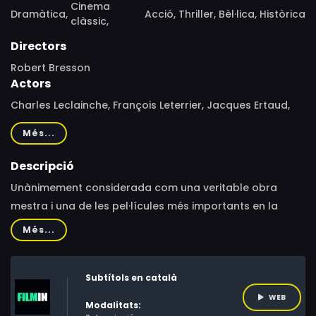
Cinema
Dramàtica,
Acció,
Thriller,
Bèl·lica,
Històrica
clàssic,
Directors
Robert Bresson
Actors
Charles Leclainche, François Leterrier, Jacques Ertaud,
Maurice Beerblock, Charles Le Clainche, Roland Monod,
Més...
Jean Paul Delhumeau, Roger Treherne, Jean Philippe
Delamarre, Jacques Oerlemans, Klaus Detlef
Descripció
Grevenhorst, Leonhard Schmidt, Roger Planchon
Unànimement considerada com una veritable obra
mestra i una de les pel·lícules més importants en la
història del cinema francès. Un film impecable basat en
Més...
les memòries del soldat francès i membre de la
Resistència, André Devigny. Meravellosa barreja de
Subtítols en català
drama i suspens amb cinema bèl·lic, per convertir-se en
tot un referent pel que fa a les fugides carceràries.Lió,
WEB
Modalitats: