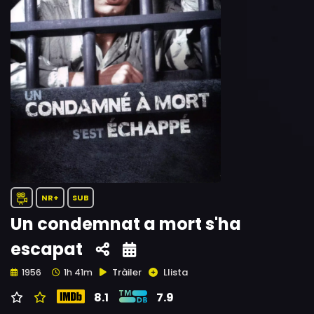
NR+
SUB
Un condemnat a mort s'ha
escapat
Tràiler
Llista
1956
1h 41m
8.1
7.9