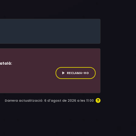
Bonin, Uta Rachov, Natalie Euler, Clara Bütow,
ander Liegl, Wolfgang Leikermoser
atalà:
RECLAMA-HO
Darrera actualització: 6 d'agost de 2026 a les 11:00