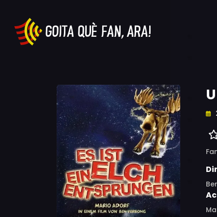
U
Fam
Di
Be
Ac
Mar