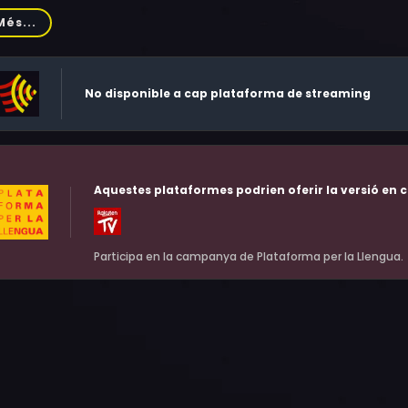
meier, Dirk Galuba, Annika Lau, Christiane von Zündt, Christin 
Més...
ah Beck, Monika Hansen, Raban Bieling, Philip Wiegratz, Alex
No disponible a cap plataforma de streaming
Aquestes plataformes podrien oferir la versió en c
Participa en la campanya de Plataforma per la Llengua.