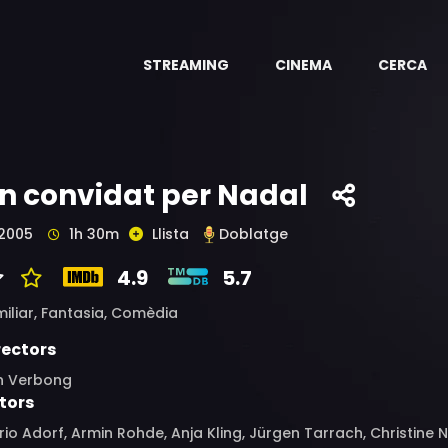
STREAMING
CINEMA
CERCA
n convidat per Nadal
2005
1h 30m
Llista
Doblatge
4.9
5.7
iliar,
Fantasia,
Comèdia
rectors
n Verbong
tors
io Adorf, Armin Rohde, Anja Kling, Jürgen Tarrach, Christine 