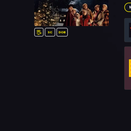
Biß
Sar
SC
DOB