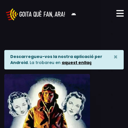
×
Descarregueu-vos la nostra aplicació per
Android
. La trobareu en
aquest enllaç