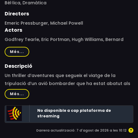
Bèl·lica,
Dramàtica
Directors
Emeric Pressburger, Michael Powell
Actors
Godfrey Tearle, Eric Portman, Hugh Williams, Bernard
Miles, Hugh Burden, Peter Ustinov, Googie Withers,
Més...
Pamela Brown, Joyce Redman, Robert Beatty, Robert
Helpmann, Emrys Jones, Hay Petrie, Selma Vaz Dias,
Descripció
Arnold Marlé, Alec Clunes, Hector Abbas, James B.
Un thriller d’aventures que segueix el viatge de la
Carson, Willem Akkerman, Joan Akkerman, John Salew,
tripulació d’un avió bombarder que ha estat abatut als
David Ward, Roland Culver, Michael Powell, Stewart
Països Baixos controlats pels nazis.
Més...
Rome, James Donald, Gordon Jackson, John Longden
No disponible a cap plataforma de
streaming
Darrera actualització: 7 d'agost de 2026 a les 10:12