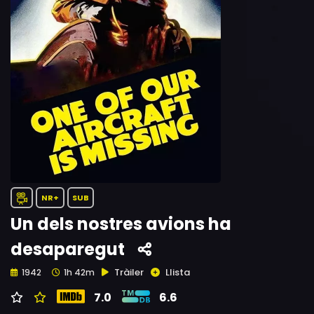
NR+
SUB
Un dels nostres avions ha
desaparegut
Tràiler
Llista
1942
1h 42m
7.0
6.6