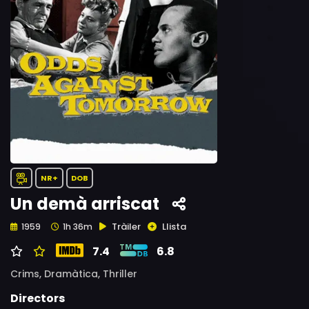
NR+
DOB
Un demà arriscat
Tràiler
Llista
1959
1h 36m
7.4
6.8
Crims,
Dramàtica,
Thriller
Directors