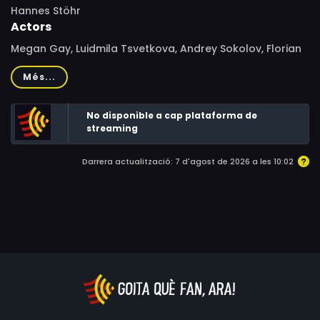
Hannes Stöhr
Actors
Megan Gay, Luidmila Tsvetkova, Andrey Sokolov, Florian
Lukas, Erdal Yıldız, Miguel de Lira, Péter Scherer, Boris
Més...
Arquier, Rachida Brakni, Yiğit Özşener, Ahmet Mümtaz
Taylan
No disponible a cap plataforma de
streaming
Darrera actualització: 7 d'agost de 2026 a les 10:02