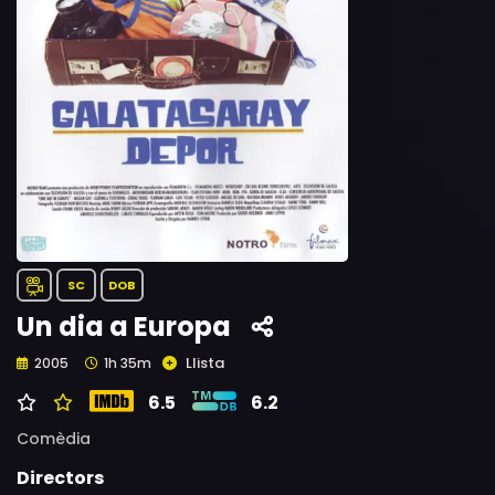
SC
DOB
Un dia a Europa
Llista
2005
1h 35m
6.5
6.2
Comèdia
Directors