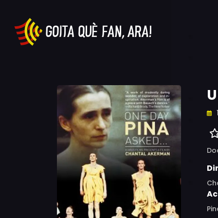
U
Do
Di
Ch
Ac
Pin