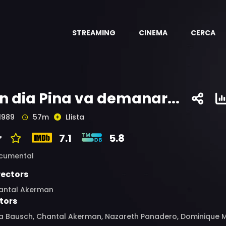
STREAMING
CINEMA
CERCA
n dia Pina va demanar...
1989
57m
Llista
7.1
5.8
cumental
rectors
antal Akerman
tors
a Bausch, Chantal Akerman, Nazareth Panadero, Dominique Me