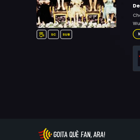
De
Cha
Wup
SC
SUB