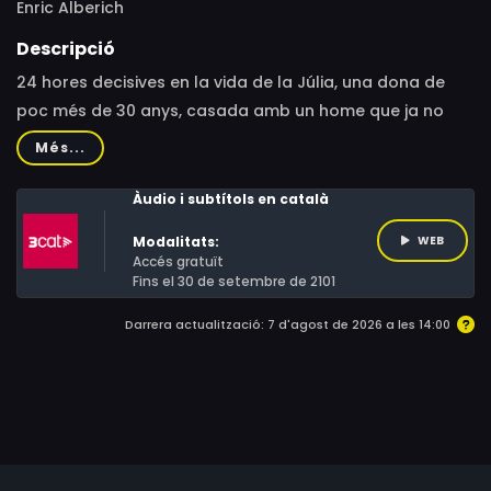
Enric Alberich
Descripció
24 hores decisives en la vida de la Júlia, una dona de
poc més de 30 anys, casada amb un home que ja no
estima i mare d'en Marc, de vuit anys, que és el seu únic
Més...
refugi emocional. A la Júlia, el món li cau al damunt
quan en Marc pateix un greu accident. A l'hospital
Àudio i subtítols en català
coneixerà en Víctor, que es troba en circumstàncies
Modalitats:
WEB
força similars i tots dos es donaran suport
Accés gratuït
anímicament, fent-se menys dramàtic el pas dels
Fins el 30 de setembre de 2101
minuts, de les hores...
Darrera actualització: 7 d'agost de 2026 a les 14:00