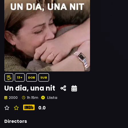
13+
DOB
SUB
Un dia, una nit
Llista
2000
1h 15m
0.0
Directors