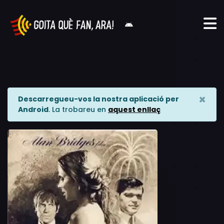
×
Descarregueu-vos la nostra aplicació per
Android
. La trobareu en
aquest enllaç