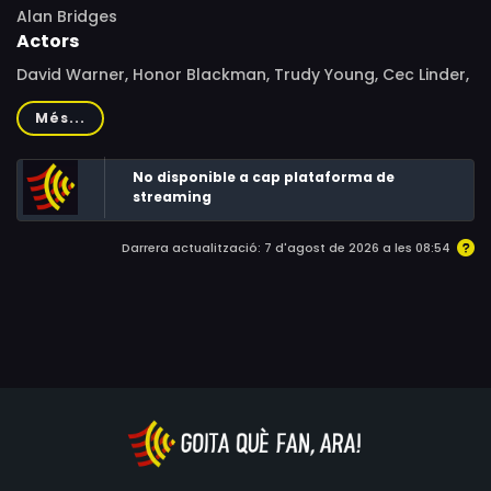
Alan Bridges
Actors
David Warner, Honor Blackman, Trudy Young, Cec Linder,
Tim Henry, Robert Hawkins, Joey Davidson, John Granik,
Més...
Lois Maxwell, Michael Tait, Michael J. Reynolds, John
Bayliss, John Friesen, John Swindells, Vincent Dale, Mark
No disponible a cap plataforma de
Devitt, Simon Cooke, Spencer Harrison, Allan Levson,
streaming
Patricia Hamilton, Tim Whelan, Vernon Chapman, Richard
Hardacre, Alan Stevenson, Percy Curtis
Darrera actualització: 7 d'agost de 2026 a les 08:54