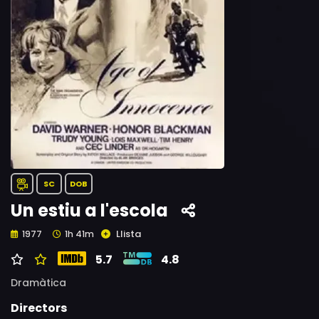
SC
DOB
Un estiu a l'escola
Llista
1977
1h 41m
5.7
4.8
Dramàtica
Directors