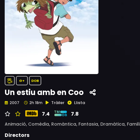
G+
DOB
Un estiu amb en Coo
Tràiler
Llista
2007
2h 18m
7.4
7.8
Animació,
Comèdia,
Romàntica,
Fantasia,
Dramàtica,
Famil
Directors