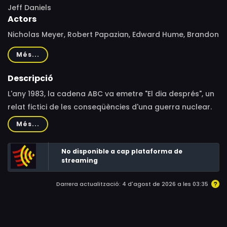
Jeff Daniels
Actors
Nicholas Meyer, Robert Papazian, Edward Hume, Brandon
Stoddard, Stephanie Austin, Stu Samuels, Ellen Anthony,
Més...
Ted Koppel, Ronald Reagan
Descripció
L'any 1983, la cadena ABC va emetre "El dia després", un
relat fictici de les conseqüències d'una guerra nuclear.
Va ser rècord d'audiència i l'impacte va arribar a la
Més...
Casa Blanca. "Un fenomen televisiu" recull aquella
història.
No disponible a cap plataforma de
streaming
Darrera actualització: 4 d'agost de 2026 a les 03:35