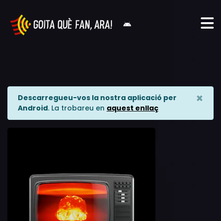
×
Descarregueu-vos la nostra aplicació per
Android
. La trobareu en
aquest enllaç