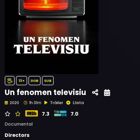
13+
DOB
SUB
Un fenomen televisiu
Tràiler
Llista
2020
1h 31m
7.3
7.0
Documental
Directors